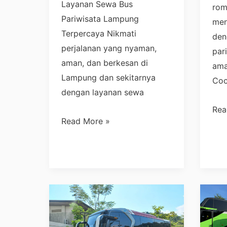
Layanan Sewa Bus
rom
Pariwisata Lampung
men
Terpercaya Nikmati
den
perjalanan yang nyaman,
par
aman, dan berkesan di
ama
Lampung dan sekitarnya
Co
dengan layanan sewa
Rea
Read More »
Sewa
Se
Bus
Bus
Pariwisata
Par