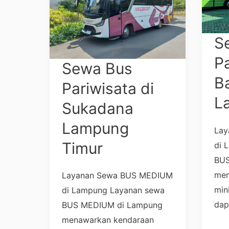
di
di
Sukadana
Ban
Lampung
Lam
S
Timur
202
Pa
Sewa Bus
B
Pariwisata di
L
Sukadana
Lampung
Lay
Timur
di 
BUS
men
Layanan Sewa BUS MEDIUM
min
di Lampung Layanan sewa
dap
BUS MEDIUM di Lampung
menawarkan kendaraan