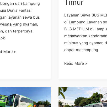
Timur
bongan dari Lampung
uju Dunia Fantasi
Layanan Sewa BUS M
gan layanan sewa bus
di Lampung Layanan s
iwisata yang nyaman,
BUS MEDIUM di Lampu
n, dan terpercaya.
menawarkan kendaraa
cok
minibus yang nyaman 
dapat menampung
d More »
Read More »
wa
Sewa
Bus
iwisata
Pariwisata