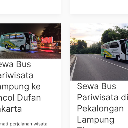
wa
Sewa
Bus
iwisata
Pariwisata
pung
di
Pekalongan
ewa Bus
ol
Lampung
ariwisata
an
Timur
Sewa Bus
ampung ke
arta
Pariwisata d
ncol Dufan
Pekalongan
akarta
Lampung
mati perjalanan wisata