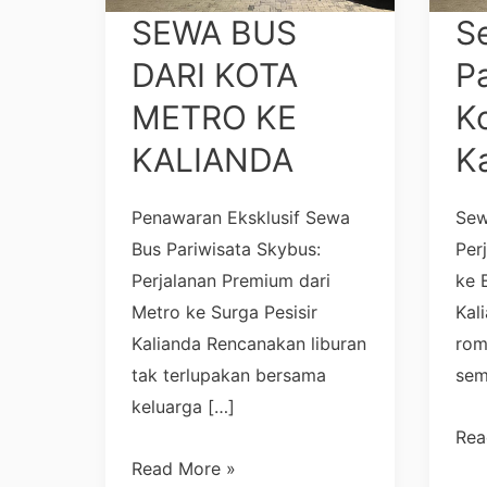
KE
Met
SEWA BUS
S
KALIANDA
ke
DARI KOTA
Pa
Kal
METRO KE
K
202
KALIANDA
K
Penawaran Eksklusif Sewa
Sew
Bus Pariwisata Skybus:
Per
Perjalanan Premium dari
ke 
Metro ke Surga Pesisir
Kal
Kalianda Rencanakan liburan
rom
tak terlupakan bersama
sem
keluarga […]
Rea
Read More »