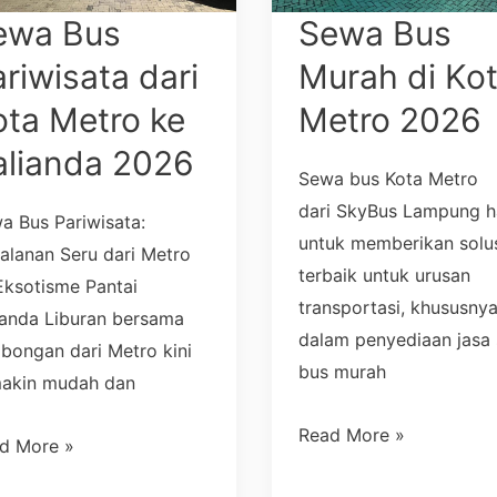
ro
Metro
ewa Bus
Sewa Bus
2026
riwisata dari
Murah di Ko
ianda
ota Metro ke
Metro 2026
6
alianda 2026
Sewa bus Kota Metro
dari SkyBus Lampung h
a Bus Pariwisata:
untuk memberikan solu
jalanan Seru dari Metro
terbaik untuk urusan
Eksotisme Pantai
transportasi, khususny
ianda Liburan bersama
dalam penyediaan jasa
bongan dari Metro kini
bus murah
akin mudah dan
Read More »
d More »