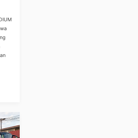
EDIUM
ewa
ng
n
dan