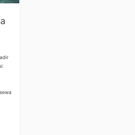
ta
adir
si
a
 sewa