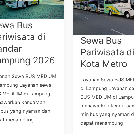
di
dar
Kota
pung
Metro
ewa Bus
6
riwisata di
Sewa Bus
andar
Pariwisata d
ampung 2026
Kota Metro
anan Sewa BUS MEDIUM
Layanan Sewa BUS M
Lampung Layanan sewa
di Lampung Layanan s
 MEDIUM di Lampung
BUS MEDIUM di Lampu
awarkan kendaraan
menawarkan kendaraa
ibus yang nyaman dan
minibus yang nyaman 
at menampung
dapat menampung