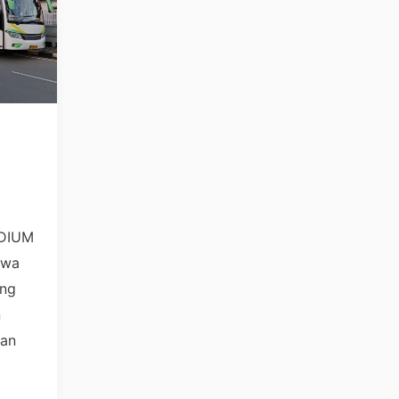
i
EDIUM
ewa
ng
n
dan