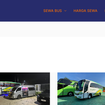
SEWA BUS
HARGA SEWA
wa
Sewa
Bus
iwisata
Murah
di
a
Kota