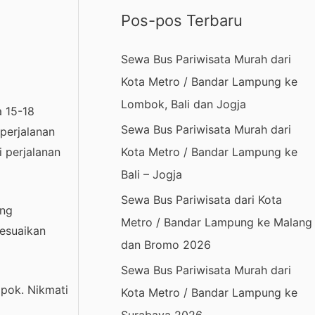
r
Pos-pos Terbaru
i
u
Sewa Bus Pariwisata Murah dari
n
Kota Metro / Bandar Lampung ke
t
Lombok, Bali dan Jogja
 15-18
u
Sewa Bus Pariwisata Murah dari
perjalanan
k
 perjalanan
Kota Metro / Bandar Lampung ke
:
Bali – Jogja
Sewa Bus Pariwisata dari Kota
ang
Metro / Bandar Lampung ke Malang
esuaikan
dan Bromo 2026
Sewa Bus Pariwisata Murah dari
mpok. Nikmati
Kota Metro / Bandar Lampung ke