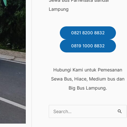
Sewa Bus Pariwisata Bandar
Lampung
0821 8200 8832
0819 1000 8832
Hubungi Kami untuk Pemesanan
Sewa Bus, Hiace, Medium bus dan
Big Bus Lampung.
C
a