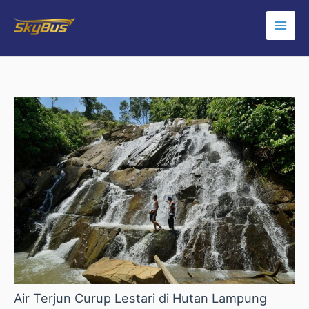
Lewati
Main
ke
Men
konten
Post
navigation
Air Terjun Curup Lestari di Hutan Lampung