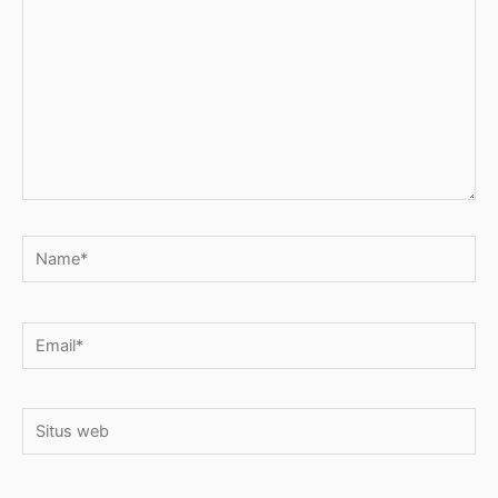
sini..
Name*
Email*
Situs
web