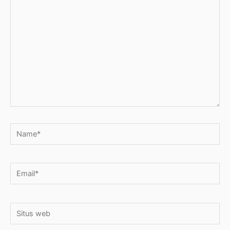
di
sini..
Name*
Email*
Situs
web